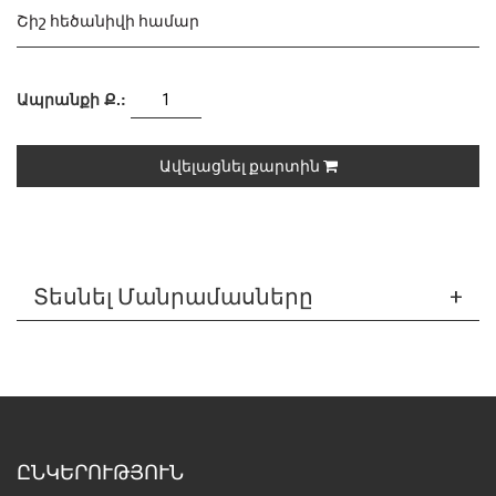
Շիշ հեծանիվի համար
Ապրանքի Ք.:
Ավելացնել քարտին
Տեսնել Մանրամասները
ԸՆԿԵՐՈՒԹՅՈՒՆ