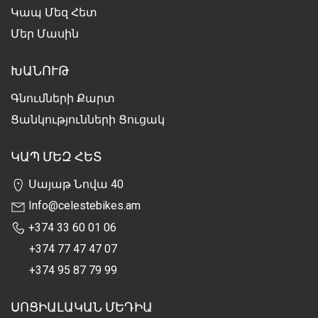
Կապ Մեզ Հետ
Մեր Մասին
ԽԱՆՈՒԹ
Գնումների Քարտ
Ցանկությունների Ցուցակ
ԿԱՊ ՄԵԶ ՀԵՏ
Սայաթ Նովա 40
Info@celestebikes.am
+374 33 60 01 06
+374 77 47 47 07
+374 95 87 79 99
ՍՈՑԻԱԼԱԿԱՆ ՄԵԴԻԱ