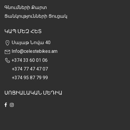
Գնումների Քարտ
Ցանկությունների Ցուցակ
ԿԱՊ ՄԵԶ ՀԵՏ
Սայաթ Նովա 40
Info@celestebikes.am
+374 33 60 01 06
+374 77 47 47 07
+374 95 87 79 99
ՍՈՑԻԱԼԱԿԱՆ ՄԵԴԻԱ