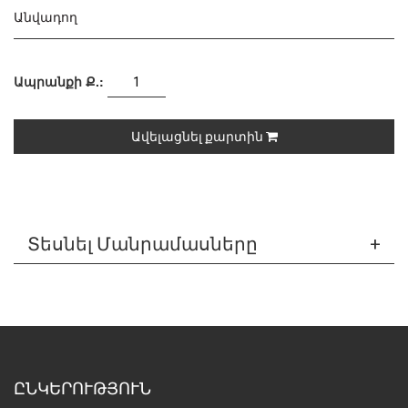
Անվադող
Ապրանքի Ք.:
Ավելացնել քարտին
Տեսնել Մանրամասները
ԸՆԿԵՐՈՒԹՅՈՒՆ