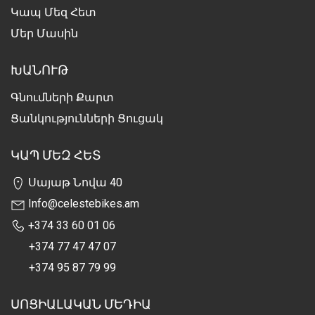
Կապ Մեզ Հետ
Մեր Մասին
ԽԱՆՈՒԹ
Գնումների Քարտ
Ցանկությունների Ցուցակ
ԿԱՊ ՄԵԶ ՀԵՏ
Սայաթ Նովա 40
Info@celestebikes.am
+374 33 60 01 06
+374 77 47 47 07
+374 95 87 79 99
ՍՈՑԻԱԼԱԿԱՆ ՄԵԴԻԱ