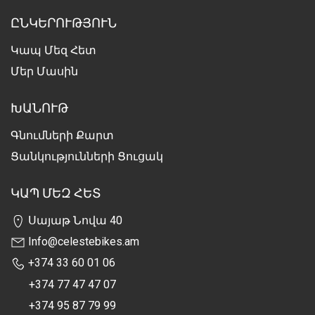
ԸՆԿԵՐՈՒԹՅՈՒՆ
Կապ Մեզ Հետ
Մեր Մասին
ԽԱՆՈՒԹ
Գնումների Քարտ
Ցանկությունների Ցուցակ
ԿԱՊ ՄԵԶ ՀԵՏ
Սայաթ Նովա 40
Info@celestebikes.am
+374 33 60 01 06
+374 77 47 47 07
+374 95 87 79 99