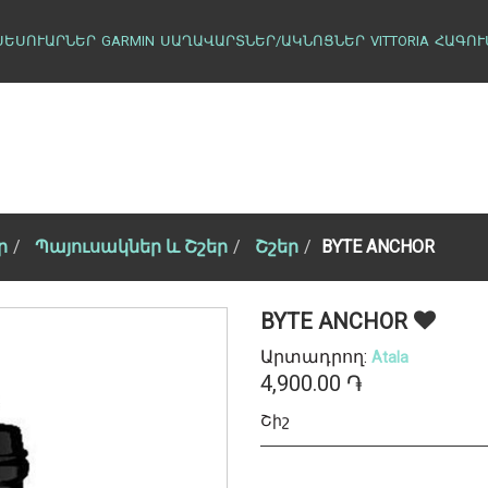
ՍԵՍՈՒԱՐՆԵՐ
GARMIN
ՍԱՂԱՎԱՐՏՆԵՐ/ԱԿՆՈՑՆԵՐ
VITTORIA
ՀԱԳՈՒ
ր
Պայուսակներ և Շշեր
Շշեր
BYTE ANCHOR
BYTE ANCHOR
Արտադրող:
Atala
4,900.00 ֏
Շիշ