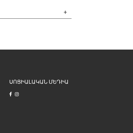
ՍՈՑԻԱԼԱԿԱՆ ՄԵԴԻԱ