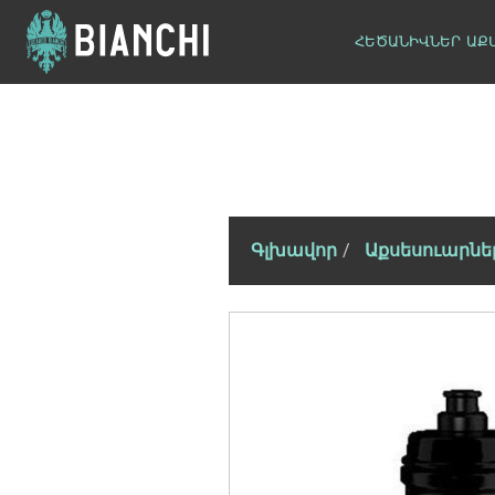
ՀԵԾԱՆԻՎՆԵՐ
ԱՔ
Գլխավոր
Աքսեսուարնե