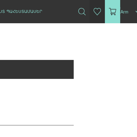
(0)
ՍՏ
ՊԱՀԵՍՏԱՄԱՍԵՐ