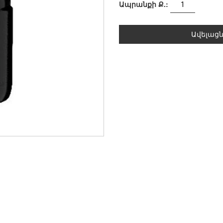
Ապրանքի Ք.:
Ավելաց