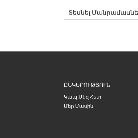
Տեսնել Մանրամասն
ԸՆԿԵՐՈՒԹՅՈՒՆ
Կապ Մեզ Հետ
Մեր Մասին