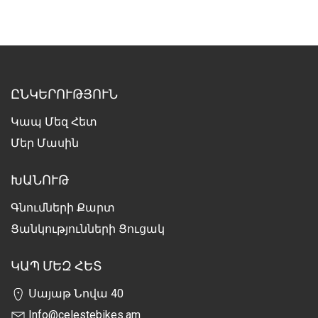
ԸՆԿԵՐՈՒԹՅՈՒՆ
Կապ Մեզ Հետ
Մեր Մասին
ԽԱՆՈՒԹ
Գնումների Քարտ
Ցանկությունների Ցուցակ
ԿԱՊ ՄԵԶ ՀԵՏ
Սայաթ Նովա 40
Info@celestebikes.am