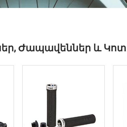
ներ, Ժապավեններ և Կոտ