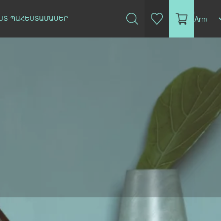
(0)
ՍՏ
ՊԱՀԵՍՏԱՄԱՍԵՐ