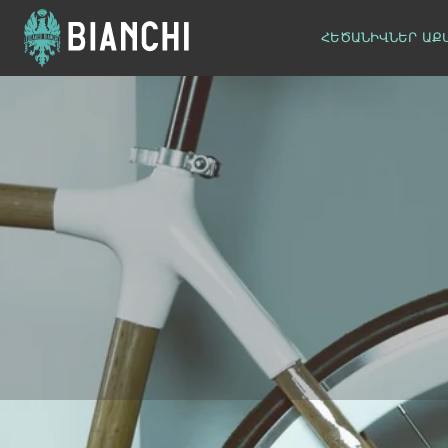
ՀԵԾԱՆԻՎՆԵՐ
ԱՔ