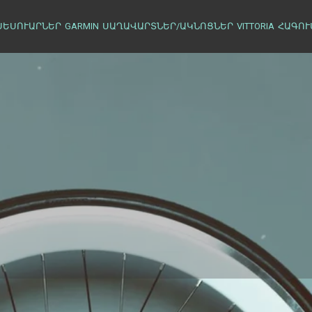
ՍԵՍՈՒԱՐՆԵՐ
GARMIN
ՍԱՂԱՎԱՐՏՆԵՐ/ԱԿՆՈՑՆԵՐ
VITTORIA
ՀԱԳՈՒ